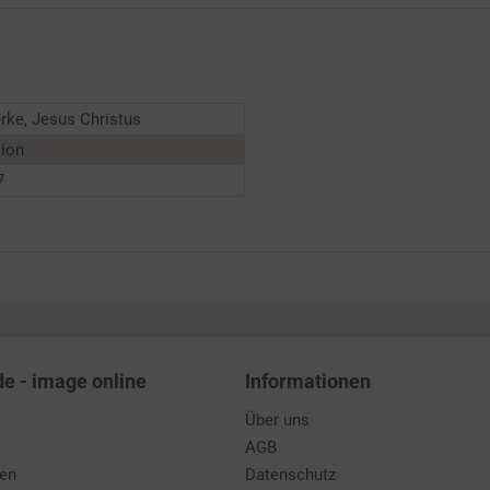
rke, Jesus Christus
tion
7
de - image online
Informationen
Über uns
AGB
den
Datenschutz