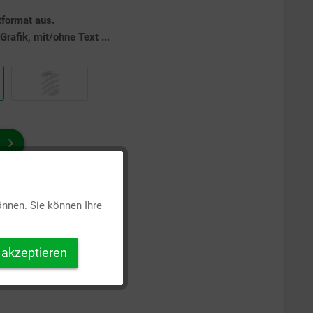
tformat aus.
rafik, mit/ohne Text ...
Aktiv
önnen. Sie können Ihre
Inaktiv
 akzeptieren
Inaktiv
Inaktiv