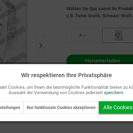
Wählen Sie
hier
zuerst Ihr Produk
z.B. Farbe-Grafik, Schwarz-Weiß-G
Herunterladen
Auf Ihren Merkzettel setzen
Wir respektieren Ihre Privatsphäre
et Cookies, um Ihnen die bestmögliche Funktionalität bieten zu k
Auswahl der Verwendung von Cookies jederzeit
speichern.
Alle Cookies
stellungen
Nur funktionale Cookies akzeptieren