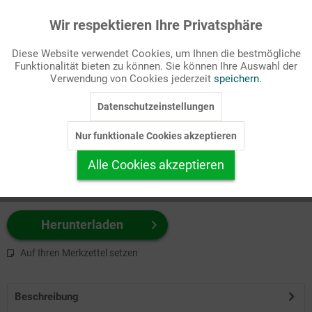
Wir respektieren Ihre Privatsphäre
Aktiv
Funktionale
Passende Stichworte
Diese Website verwendet Cookies, um Ihnen die bestmögliche
Bibel, NT
Funktionalität bieten zu können. Sie können Ihre Auswahl der
Inaktiv
Marketing
Verwendung von Cookies jederzeit
speichern.
Wählen Sie
hier
zuerst Ihr Produktformat aus.
Datenschutzeinstellungen
Inaktiv
Tracking
z.B. Farbe-Grafik, Schwarz-Weiß-Grafik, mit/ohne Text ...
Nur funktionale Cookies akzeptieren
Inaktiv
Personalisierung
Alle Cookies akzeptieren
Inaktiv
Service
Herunterladen
Auf Ihren Merkzettel setzen
Beschreibung