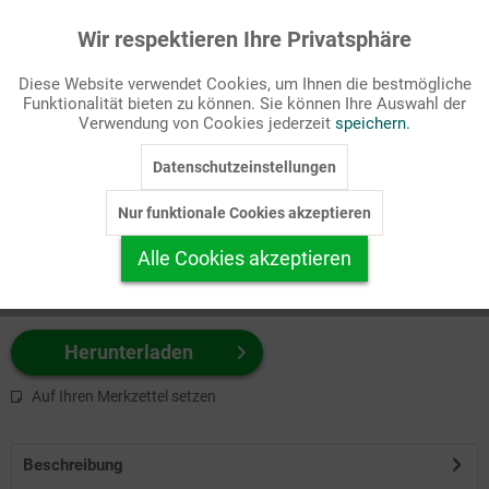
Wir respektieren Ihre Privatsphäre
Aktiv
Funktionale
Passende Stichworte
Diese Website verwendet Cookies, um Ihnen die bestmögliche
Fastenzeit/Passion, Gesellschaft/Politik
Funktionalität bieten zu können. Sie können Ihre Auswahl der
Inaktiv
Marketing
Verwendung von Cookies jederzeit
speichern.
Wählen Sie
hier
zuerst Ihr Produktformat aus.
Datenschutzeinstellungen
Inaktiv
Tracking
z.B. Farbe-Grafik, Schwarz-Weiß-Grafik, mit/ohne Text ...
Nur funktionale Cookies akzeptieren
Inaktiv
Personalisierung
Alle Cookies akzeptieren
Inaktiv
Service
Herunterladen
Auf Ihren Merkzettel setzen
Beschreibung