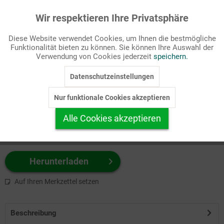
Wir respektieren Ihre Privatsphäre
Aktiv
Funktionale
Passende Stichworte
Diese Website verwendet Cookies, um Ihnen die bestmögliche
Lebenskreis, Titelbilder
Funktionalität bieten zu können. Sie können Ihre Auswahl der
Inaktiv
Marketing
Verwendung von Cookies jederzeit
speichern.
Wählen Sie
hier
zuerst Ihr Produktformat aus.
Datenschutzeinstellungen
Inaktiv
Tracking
z.B. Farbe-Grafik, Schwarz-Weiß-Grafik, mit/ohne Text ...
Nur funktionale Cookies akzeptieren
Inaktiv
Personalisierung
Alle Cookies akzeptieren
Inaktiv
Service
Herunterladen
Auf Ihren Merkzettel setzen
Beschreibung