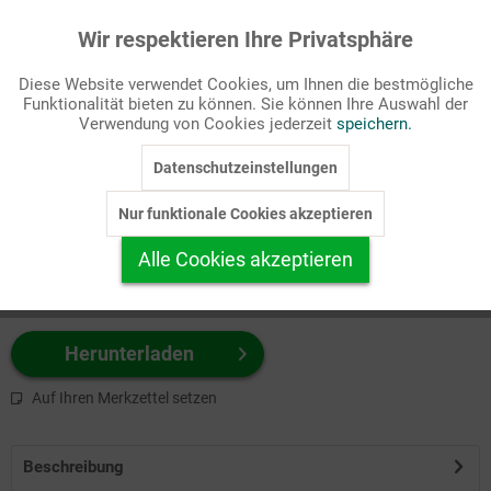
Wir respektieren Ihre Privatsphäre
Aktiv
Funktionale
Passende Stichworte
Diese Website verwendet Cookies, um Ihnen die bestmögliche
Bibel, Meditation
Funktionalität bieten zu können. Sie können Ihre Auswahl der
Inaktiv
Marketing
Verwendung von Cookies jederzeit
speichern.
Wählen Sie
hier
zuerst Ihr Produktformat aus.
Datenschutzeinstellungen
Inaktiv
Tracking
z.B. Farbe-Grafik, Schwarz-Weiß-Grafik, mit/ohne Text ...
Nur funktionale Cookies akzeptieren
Inaktiv
Personalisierung
Alle Cookies akzeptieren
Inaktiv
Service
Herunterladen
Auf Ihren Merkzettel setzen
Beschreibung