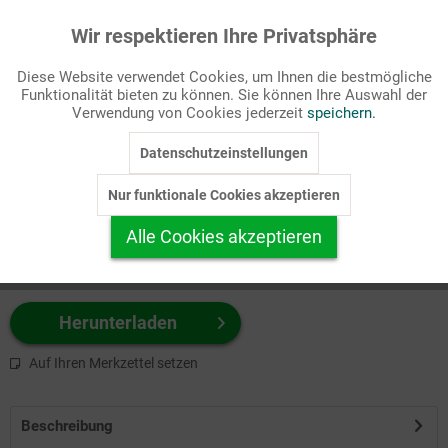
Wir respektieren Ihre Privatsphäre
Aktiv
Funktionale
Passende Stichworte
Diese Website verwendet Cookies, um Ihnen die bestmögliche
Gesellschaft/Politik, Witz
Funktionalität bieten zu können. Sie können Ihre Auswahl der
Inaktiv
Marketing
Verwendung von Cookies jederzeit
speichern.
Wählen Sie
hier
zuerst Ihr Produktformat aus.
Datenschutzeinstellungen
Inaktiv
Tracking
z.B. Farbe-Grafik, Schwarz-Weiß-Grafik, mit/ohne Text ...
Nur funktionale Cookies akzeptieren
Inaktiv
Personalisierung
Alle Cookies akzeptieren
Inaktiv
Service
Herunterladen
Auf Ihren Merkzettel setzen
Beschreibung