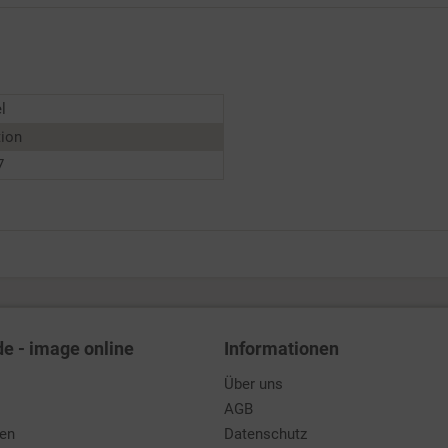
l
tion
7
de - image online
Informationen
Über uns
AGB
den
Datenschutz