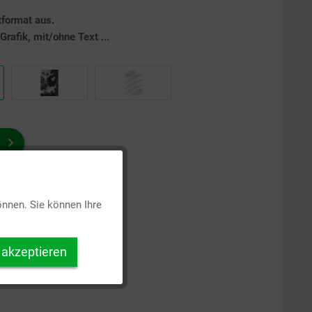
tformat aus.
rafik, mit/ohne Text ...
Aktiv
önnen. Sie können Ihre
Inaktiv
 akzeptieren
Inaktiv
Inaktiv