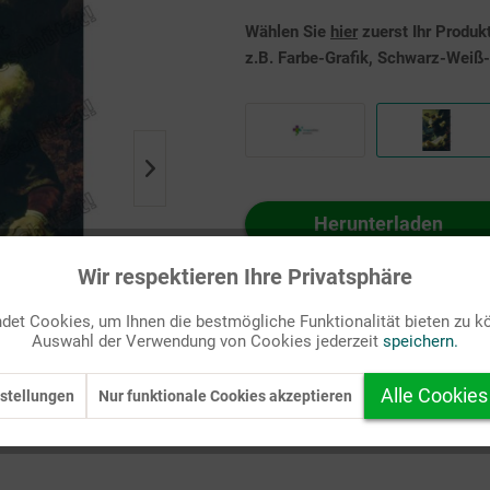
Wählen Sie
hier
zuerst Ihr Produk
z.B. Farbe-Grafik, Schwarz-Weiß-G
Herunterladen
Auf Ihren Merkzettel setzen
Wir respektieren Ihre Privatsphäre
et Cookies, um Ihnen die bestmögliche Funktionalität bieten zu k
Auswahl der Verwendung von Cookies jederzeit
speichern.
Alle Cookies
stellungen
Nur funktionale Cookies akzeptieren