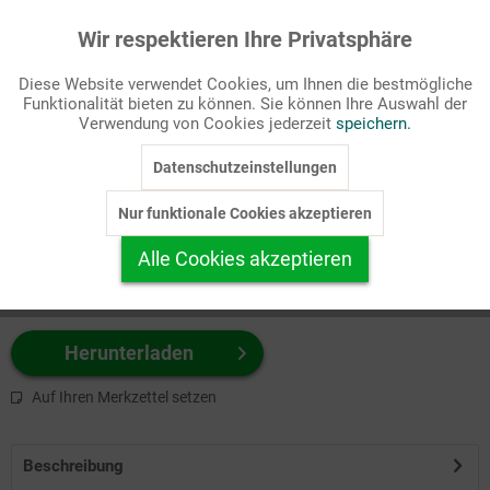
Wir respektieren Ihre Privatsphäre
Aktiv
Funktionale
Passende Stichworte
Diese Website verwendet Cookies, um Ihnen die bestmögliche
Gottesdienst, Kinderseite
Funktionalität bieten zu können. Sie können Ihre Auswahl der
Inaktiv
Marketing
Verwendung von Cookies jederzeit
speichern.
Wählen Sie
hier
zuerst Ihr Produktformat aus.
Datenschutzeinstellungen
Inaktiv
Tracking
z.B. Farbe-Grafik, Schwarz-Weiß-Grafik, mit/ohne Text ...
Nur funktionale Cookies akzeptieren
Inaktiv
Personalisierung
Alle Cookies akzeptieren
Inaktiv
Service
Herunterladen
Auf Ihren Merkzettel setzen
Beschreibung