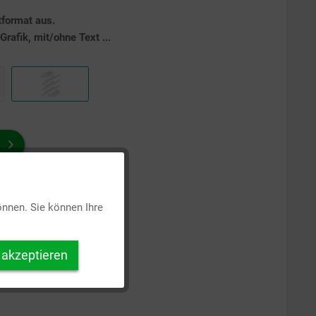
tformat aus.
rafik, mit/ohne Text ...
Aktiv
önnen. Sie können Ihre
Inaktiv
 akzeptieren
Inaktiv
Inaktiv