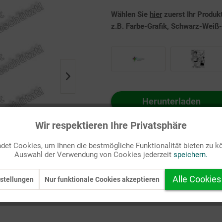
Wählen Sie
hier
zuerst Ihr Produk
z.B. Farbe-Grafik, Schwarz-Weiß-G
Herunterladen
Auf Ihren Merkzettel setzen
Wir respektieren Ihre Privatsphäre
et Cookies, um Ihnen die bestmögliche Funktionalität bieten zu k
Auswahl der Verwendung von Cookies jederzeit
speichern.
Alle Cookies
stellungen
Nur funktionale Cookies akzeptieren