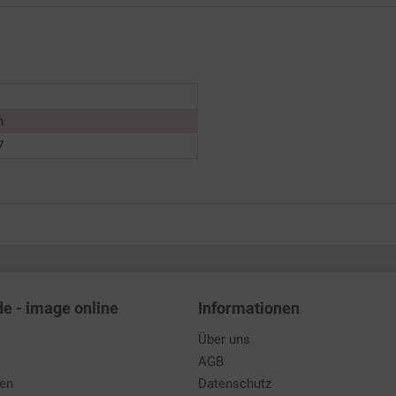
n
7
de - image online
Informationen
Über uns
AGB
den
Datenschutz