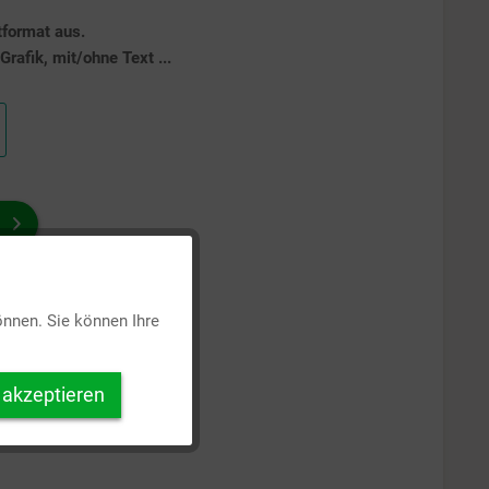
tformat aus.
rafik, mit/ohne Text ...
Aktiv
önnen. Sie können Ihre
Inaktiv
 akzeptieren
Inaktiv
Inaktiv