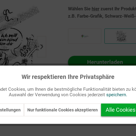
Wählen Sie
hier
zuerst Ihr Produk
z.B. Farbe-Grafik, Schwarz-Weiß-G
Herunterladen
Auf Ihren Merkzettel setzen
Wir respektieren Ihre Privatsphäre
et Cookies, um Ihnen die bestmögliche Funktionalität bieten zu k
Auswahl der Verwendung von Cookies jederzeit
speichern.
Alle Cookies
stellungen
Nur funktionale Cookies akzeptieren