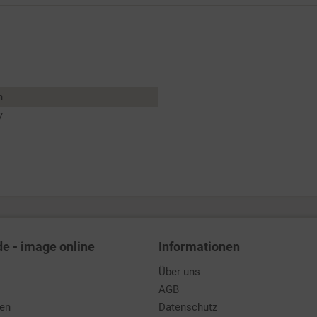
n
7
de - image online
Informationen
Über uns
AGB
den
Datenschutz