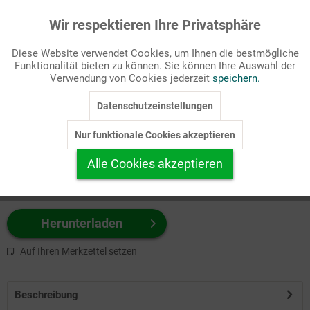
Wir respektieren Ihre Privatsphäre
Aktiv
Funktionale
Passende Stichworte
Diese Website verwendet Cookies, um Ihnen die bestmögliche
Advent/Weihnachten, Kirchenjahr
Funktionalität bieten zu können. Sie können Ihre Auswahl der
Inaktiv
Marketing
Verwendung von Cookies jederzeit
speichern.
Wählen Sie
hier
zuerst Ihr Produktformat aus.
Datenschutzeinstellungen
Inaktiv
Tracking
z.B. Farbe-Grafik, Schwarz-Weiß-Grafik, mit/ohne Text ...
Nur funktionale Cookies akzeptieren
Inaktiv
Personalisierung
Alle Cookies akzeptieren
Inaktiv
Service
Herunterladen
Auf Ihren Merkzettel setzen
Beschreibung