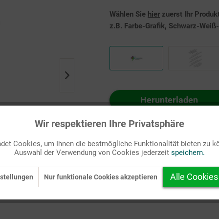
Wählen Sie
hier
zuerst Ihr Produk
z.B. Farbe-Grafik, Schwarz-Weiß-G
Herunterladen
Auf Ihren Merkzettel setzen
Wir respektieren Ihre Privatsphäre
et Cookies, um Ihnen die bestmögliche Funktionalität bieten zu k
Auswahl der Verwendung von Cookies jederzeit
speichern.
Alle Cookies
stellungen
Nur funktionale Cookies akzeptieren