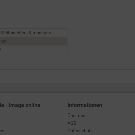
Weihnachten, Kirchenjahr
tion
7
de - image online
Informationen
Über uns
AGB
den
Datenschutz