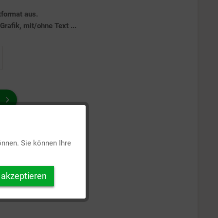
tformat aus.
rafik, mit/ohne Text ...
Aktiv
önnen. Sie können Ihre
Inaktiv
 akzeptieren
Inaktiv
Inaktiv