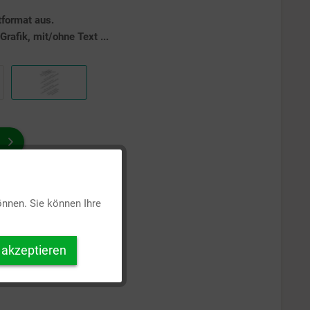
tformat aus.
rafik, mit/ohne Text ...
Aktiv
önnen. Sie können Ihre
Inaktiv
 akzeptieren
Inaktiv
Inaktiv