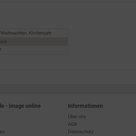
Weihnachten, Kirchenjahr
tion
7
de - image online
Informationen
Über uns
AGB
den
Datenschutz