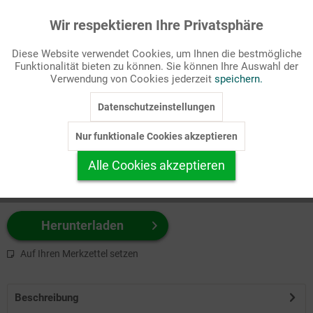
Wir respektieren Ihre Privatsphäre
Aktiv
Funktionale
Passende Stichworte
Diese Website verwendet Cookies, um Ihnen die bestmögliche
Heilige/Personen, St. Martin
Funktionalität bieten zu können. Sie können Ihre Auswahl der
Inaktiv
Marketing
Verwendung von Cookies jederzeit
speichern.
Wählen Sie
hier
zuerst Ihr Produktformat aus.
Datenschutzeinstellungen
Inaktiv
Tracking
z.B. Farbe-Grafik, Schwarz-Weiß-Grafik, mit/ohne Text ...
Nur funktionale Cookies akzeptieren
Inaktiv
Personalisierung
Alle Cookies akzeptieren
Inaktiv
Service
Herunterladen
Auf Ihren Merkzettel setzen
Beschreibung