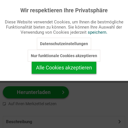
Wir respektieren Ihre Privatsphäre
Aktiv
Funktionale
Passende Stichworte
Diese Website verwendet Cookies, um Ihnen die bestmögliche
Kirchenjahr, Zitat
Funktionalität bieten zu können. Sie können Ihre Auswahl der
Inaktiv
Marketing
Verwendung von Cookies jederzeit
speichern.
Wählen Sie
hier
zuerst Ihr Produktformat aus.
Datenschutzeinstellungen
Inaktiv
Tracking
z.B. Farbe-Grafik, Schwarz-Weiß-Grafik, mit/ohne Text ...
Nur funktionale Cookies akzeptieren
Inaktiv
Personalisierung
Alle Cookies akzeptieren
Inaktiv
Service
Herunterladen
Auf Ihren Merkzettel setzen
Beschreibung