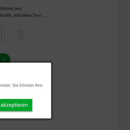
tformat aus.
rafik, mit/ohne Text ...
Aktiv
önnen. Sie können Ihre
Inaktiv
 akzeptieren
Inaktiv
Inaktiv