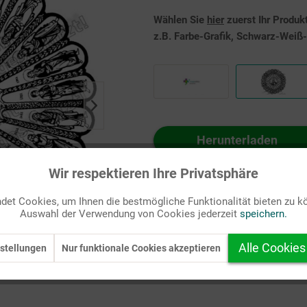
Wählen Sie
hier
zuerst Ihr Produk
z.B. Farbe-Grafik, Schwarz-Weiß-G
Herunterladen
Auf Ihren Merkzettel setzen
Wir respektieren Ihre Privatsphäre
et Cookies, um Ihnen die bestmögliche Funktionalität bieten zu k
Auswahl der Verwendung von Cookies jederzeit
speichern.
Alle Cookies
stellungen
Nur funktionale Cookies akzeptieren