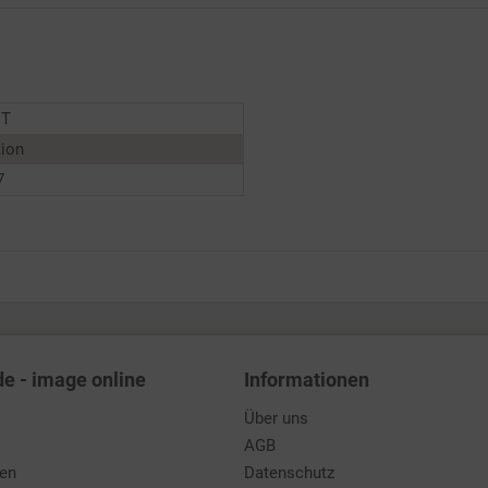
NT
tion
7
de - image online
Informationen
Über uns
AGB
den
Datenschutz