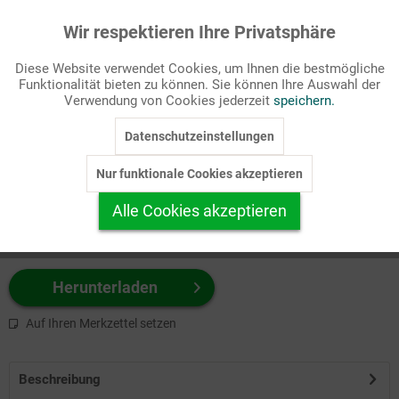
Wir respektieren Ihre Privatsphäre
Aktiv
Funktionale
Passende Stichworte
Diese Website verwendet Cookies, um Ihnen die bestmögliche
Bibel, Meditation
Funktionalität bieten zu können. Sie können Ihre Auswahl der
Inaktiv
Marketing
Verwendung von Cookies jederzeit
speichern.
Wählen Sie
hier
zuerst Ihr Produktformat aus.
Datenschutzeinstellungen
Inaktiv
Tracking
z.B. Farbe-Grafik, Schwarz-Weiß-Grafik, mit/ohne Text ...
Nur funktionale Cookies akzeptieren
Inaktiv
Personalisierung
Alle Cookies akzeptieren
Inaktiv
Service
Herunterladen
Auf Ihren Merkzettel setzen
Beschreibung