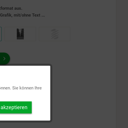
tformat aus.
rafik, mit/ohne Text ...
Aktiv
önnen. Sie können Ihre
Inaktiv
 akzeptieren
Inaktiv
Inaktiv