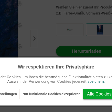
Wählen Sie
hier
zuerst Ihr Produk
z.B. Farbe-Grafik, Schwarz-Weiß-G
Herunterladen
Auf Ihren Merkzettel setzen
Wir respektieren Ihre Privatsphäre
et Cookies, um Ihnen die bestmögliche Funktionalität bieten zu k
Auswahl der Verwendung von Cookies jederzeit
speichern.
Alle Cookies
stellungen
Nur funktionale Cookies akzeptieren