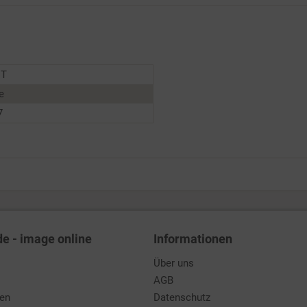
NT
e
7
de - image online
Informationen
Über uns
AGB
den
Datenschutz