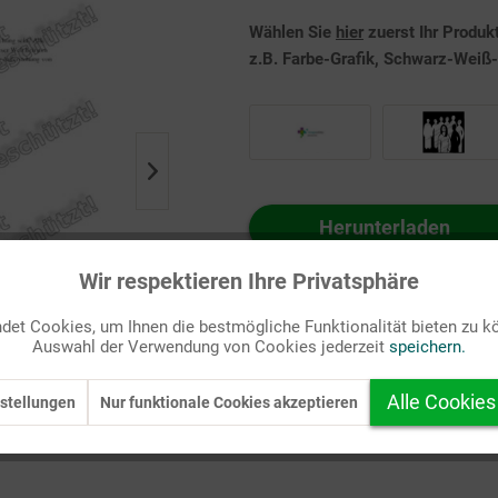
Wählen Sie
hier
zuerst Ihr Produk
z.B. Farbe-Grafik, Schwarz-Weiß-G
Herunterladen
Auf Ihren Merkzettel setzen
Wir respektieren Ihre Privatsphäre
et Cookies, um Ihnen die bestmögliche Funktionalität bieten zu k
Auswahl der Verwendung von Cookies jederzeit
speichern.
Alle Cookies
stellungen
Nur funktionale Cookies akzeptieren