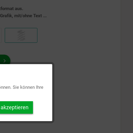
tformat aus.
rafik, mit/ohne Text ...
Aktiv
önnen. Sie können Ihre
Inaktiv
 akzeptieren
Inaktiv
Inaktiv