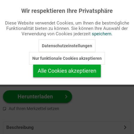
Wir respektieren Ihre Privatsphäre
Aktiv
Funktionale
Passende Stichworte
Diese Website verwendet Cookies, um Ihnen die bestmögliche
Bibel, Katechese
Funktionalität bieten zu können. Sie können Ihre Auswahl der
Inaktiv
Marketing
Verwendung von Cookies jederzeit
speichern.
Wählen Sie
hier
zuerst Ihr Produktformat aus.
Datenschutzeinstellungen
Inaktiv
Tracking
z.B. Farbe-Grafik, Schwarz-Weiß-Grafik, mit/ohne Text ...
Nur funktionale Cookies akzeptieren
Inaktiv
Personalisierung
Alle Cookies akzeptieren
Inaktiv
Service
Herunterladen
Auf Ihren Merkzettel setzen
Beschreibung