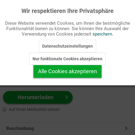
Wir respektieren Ihre Privatsphäre
Aktiv
Funktionale
Passende Stichworte
Diese Website verwendet Cookies, um Ihnen die bestmögliche
Bibel, Katechese
Funktionalität bieten zu können. Sie können Ihre Auswahl der
Inaktiv
Marketing
Verwendung von Cookies jederzeit
speichern.
Wählen Sie
hier
zuerst Ihr Produktformat aus.
Datenschutzeinstellungen
Inaktiv
Tracking
z.B. Farbe-Grafik, Schwarz-Weiß-Grafik, mit/ohne Text ...
Nur funktionale Cookies akzeptieren
Inaktiv
Personalisierung
Alle Cookies akzeptieren
Inaktiv
Service
Herunterladen
Auf Ihren Merkzettel setzen
Beschreibung