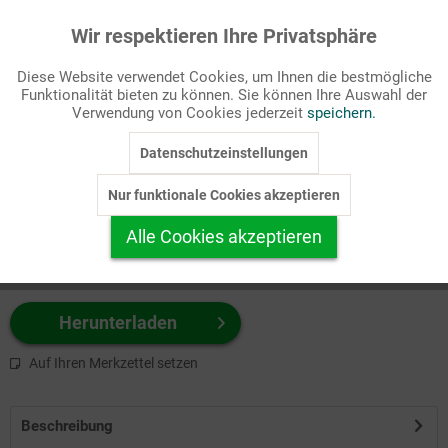
Wir respektieren Ihre Privatsphäre
Aktiv
Funktionale
Passende Stichworte
Diese Website verwendet Cookies, um Ihnen die bestmögliche
Fastenzeit/Passion, Kirchenjahr
Funktionalität bieten zu können. Sie können Ihre Auswahl der
Inaktiv
Marketing
Verwendung von Cookies jederzeit
speichern.
Wählen Sie
hier
zuerst Ihr Produktformat aus.
Datenschutzeinstellungen
Inaktiv
Tracking
z.B. Farbe-Grafik, Schwarz-Weiß-Grafik, mit/ohne Text ...
Nur funktionale Cookies akzeptieren
Inaktiv
Personalisierung
Alle Cookies akzeptieren
Inaktiv
Service
Herunterladen
Auf Ihren Merkzettel setzen
Beschreibung