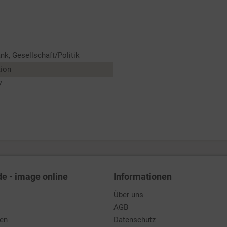
nk, Gesellschaft/Politik
tion
7
de - image online
Informationen
Über uns
AGB
den
Datenschutz