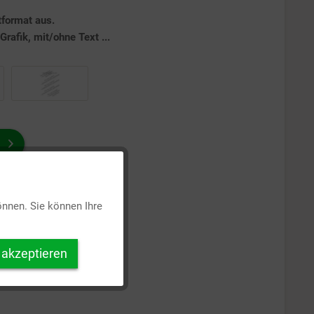
tformat aus.
rafik, mit/ohne Text ...
Aktiv
önnen. Sie können Ihre
Inaktiv
 akzeptieren
Inaktiv
Inaktiv