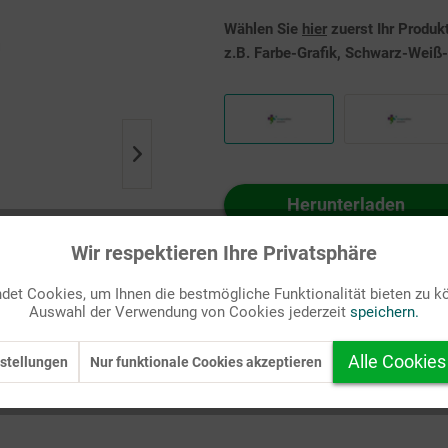
Wählen Sie
hier
zuerst Ihr Produk
z.B. Farbe-Grafik, Schwarz-Weiß-G
Herunterladen
Auf Ihren Merkzettel setzen
Wir respektieren Ihre Privatsphäre
et Cookies, um Ihnen die bestmögliche Funktionalität bieten zu k
Auswahl der Verwendung von Cookies jederzeit
speichern.
Alle Cookies
stellungen
Nur funktionale Cookies akzeptieren