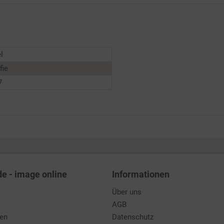
l
fie
7
de - image online
Informationen
Über uns
AGB
den
Datenschutz