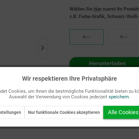
Wählen Sie
hier
zuerst Ihr Produk
z.B. Farbe-Grafik, Schwarz-Weiß-G
Herunterladen
Auf Ihren Merkzettel setzen
Wir respektieren Ihre Privatsphäre
et Cookies, um Ihnen die bestmögliche Funktionalität bieten zu k
Auswahl der Verwendung von Cookies jederzeit
speichern.
Alle Cookies
stellungen
Nur funktionale Cookies akzeptieren