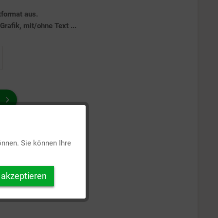
tformat aus.
rafik, mit/ohne Text ...
Aktiv
önnen. Sie können Ihre
Inaktiv
 akzeptieren
Inaktiv
Inaktiv