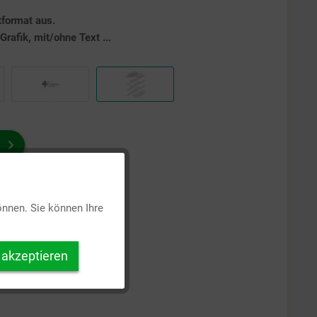
tformat aus.
rafik, mit/ohne Text ...
Aktiv
önnen. Sie können Ihre
Inaktiv
 akzeptieren
Inaktiv
Inaktiv