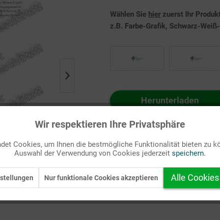
Wählen Sie
hier
zuerst Ihr Produk
z.B. Farbe-Grafik, Schwarz-Weiß-G
Herunterladen
Auf Ihren Merkzettel setzen
Wir respektieren Ihre Privatsphäre
et Cookies, um Ihnen die bestmögliche Funktionalität bieten zu k
Auswahl der Verwendung von Cookies jederzeit
speichern.
Alle Cookies
stellungen
Nur funktionale Cookies akzeptieren