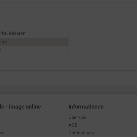
rke, Mission
tion
7
de - image online
Informationen
Über uns
AGB
den
Datenschutz