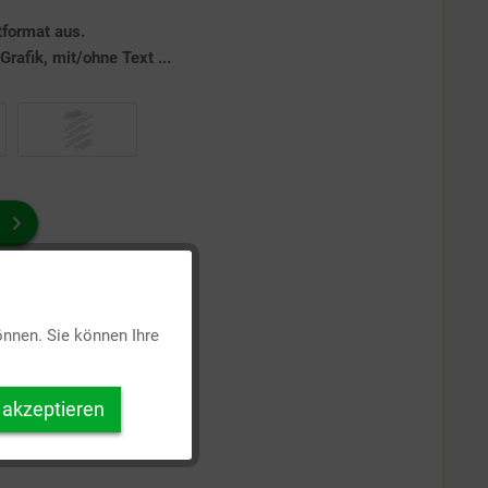
tformat aus.
rafik, mit/ohne Text ...
Aktiv
önnen. Sie können Ihre
Inaktiv
 akzeptieren
Inaktiv
Inaktiv