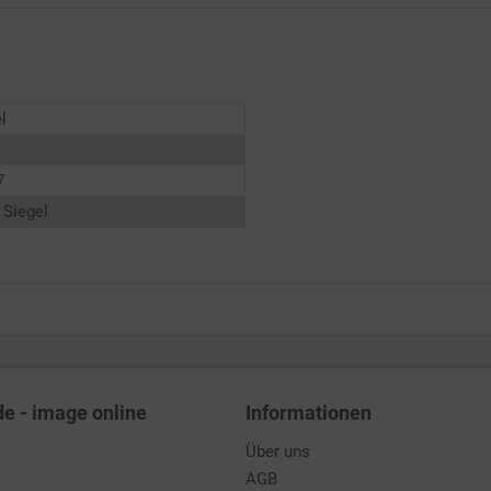
l
7
 Siegel
de - image online
Informationen
Über uns
AGB