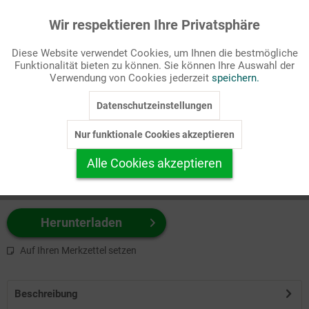
Wir respektieren Ihre Privatsphäre
Aktiv
Funktionale
Passende Stichworte
Diese Website verwendet Cookies, um Ihnen die bestmögliche
Glaubensorte
Funktionalität bieten zu können. Sie können Ihre Auswahl der
Inaktiv
Marketing
Verwendung von Cookies jederzeit
speichern.
Wählen Sie
hier
zuerst Ihr Produktformat aus.
Datenschutzeinstellungen
Inaktiv
Tracking
z.B. Farbe-Grafik, Schwarz-Weiß-Grafik, mit/ohne Text ...
Nur funktionale Cookies akzeptieren
Inaktiv
Personalisierung
Alle Cookies akzeptieren
Inaktiv
Service
Herunterladen
Auf Ihren Merkzettel setzen
Beschreibung