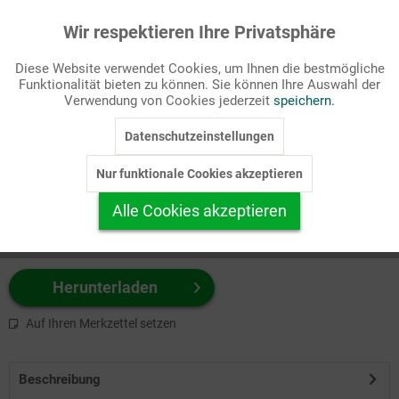
Wir respektieren Ihre Privatsphäre
Aktiv
Funktionale
Passende Stichworte
Diese Website verwendet Cookies, um Ihnen die bestmögliche
Witz
Funktionalität bieten zu können. Sie können Ihre Auswahl der
Inaktiv
Marketing
Verwendung von Cookies jederzeit
speichern.
Wählen Sie
hier
zuerst Ihr Produktformat aus.
Datenschutzeinstellungen
Inaktiv
Tracking
z.B. Farbe-Grafik, Schwarz-Weiß-Grafik, mit/ohne Text ...
Nur funktionale Cookies akzeptieren
Inaktiv
Personalisierung
Alle Cookies akzeptieren
Inaktiv
Service
Herunterladen
Auf Ihren Merkzettel setzen
Beschreibung