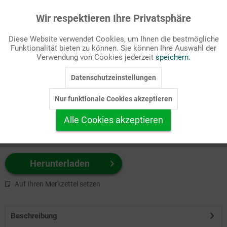
Wir respektieren Ihre Privatsphäre
Aktiv
Funktionale
Passende Stichworte
Diese Website verwendet Cookies, um Ihnen die bestmögliche
Bibel, Spiritualität/Glaube
Funktionalität bieten zu können. Sie können Ihre Auswahl der
Inaktiv
Marketing
Verwendung von Cookies jederzeit
speichern.
Wählen Sie
hier
zuerst Ihr Produktformat aus.
Datenschutzeinstellungen
Inaktiv
Tracking
z.B. Farbe-Grafik, Schwarz-Weiß-Grafik, mit/ohne Text ...
Nur funktionale Cookies akzeptieren
Inaktiv
Personalisierung
Alle Cookies akzeptieren
Inaktiv
Service
Herunterladen
Auf Ihren Merkzettel setzen
Beschreibung