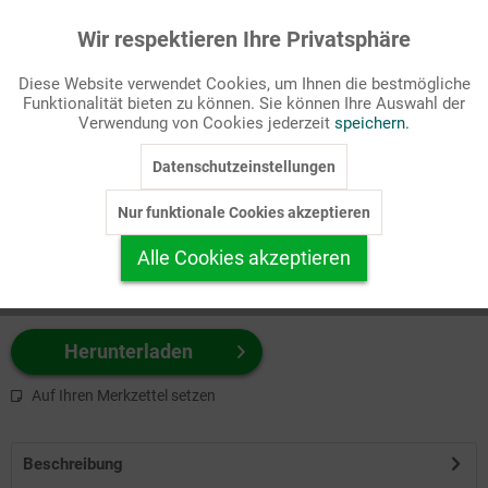
Wir respektieren Ihre Privatsphäre
Aktiv
Funktionale
Passende Stichworte
Diese Website verwendet Cookies, um Ihnen die bestmögliche
Kinderseite
Funktionalität bieten zu können. Sie können Ihre Auswahl der
Inaktiv
Marketing
Verwendung von Cookies jederzeit
speichern.
Wählen Sie
hier
zuerst Ihr Produktformat aus.
Datenschutzeinstellungen
Inaktiv
Tracking
z.B. Farbe-Grafik, Schwarz-Weiß-Grafik, mit/ohne Text ...
Nur funktionale Cookies akzeptieren
Inaktiv
Personalisierung
Alle Cookies akzeptieren
Inaktiv
Service
Herunterladen
Auf Ihren Merkzettel setzen
Beschreibung