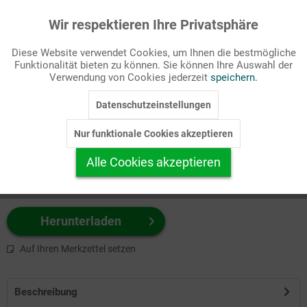
Wir respektieren Ihre Privatsphäre
Aktiv
Funktionale
Passende Stichworte
Diese Website verwendet Cookies, um Ihnen die bestmögliche
Bibel, NT
Funktionalität bieten zu können. Sie können Ihre Auswahl der
Inaktiv
Marketing
Verwendung von Cookies jederzeit
speichern.
Wählen Sie
hier
zuerst Ihr Produktformat aus.
Datenschutzeinstellungen
Inaktiv
Tracking
z.B. Farbe-Grafik, Schwarz-Weiß-Grafik, mit/ohne Text ...
Nur funktionale Cookies akzeptieren
Inaktiv
Personalisierung
Alle Cookies akzeptieren
Inaktiv
Service
Herunterladen
Auf Ihren Merkzettel setzen
Beschreibung