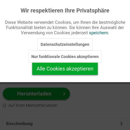
Wir respektieren Ihre Privatsphäre
Aktiv
Funktionale
Passende Stichworte
Diese Website verwendet Cookies, um Ihnen die bestmögliche
Ökumene
Funktionalität bieten zu können. Sie können Ihre Auswahl der
Inaktiv
Marketing
Verwendung von Cookies jederzeit
speichern.
Wählen Sie
hier
zuerst Ihr Produktformat aus.
Datenschutzeinstellungen
Inaktiv
Tracking
z.B. Farbe-Grafik, Schwarz-Weiß-Grafik, mit/ohne Text ...
Nur funktionale Cookies akzeptieren
Inaktiv
Personalisierung
Alle Cookies akzeptieren
Inaktiv
Service
Herunterladen
Auf Ihren Merkzettel setzen
Beschreibung