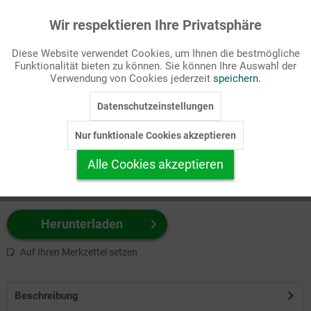
Wir respektieren Ihre Privatsphäre
Aktiv
Funktionale
Passende Stichworte
Diese Website verwendet Cookies, um Ihnen die bestmögliche
Heilige/Personen
Funktionalität bieten zu können. Sie können Ihre Auswahl der
Inaktiv
Marketing
Verwendung von Cookies jederzeit
speichern.
Wählen Sie
hier
zuerst Ihr Produktformat aus.
Datenschutzeinstellungen
Inaktiv
Tracking
z.B. Farbe-Grafik, Schwarz-Weiß-Grafik, mit/ohne Text ...
Nur funktionale Cookies akzeptieren
Inaktiv
Personalisierung
Alle Cookies akzeptieren
Inaktiv
Service
Herunterladen
Auf Ihren Merkzettel setzen
Beschreibung