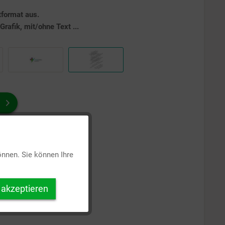
tformat aus.
rafik, mit/ohne Text ...
Aktiv
önnen. Sie können Ihre
Inaktiv
 akzeptieren
Inaktiv
Inaktiv