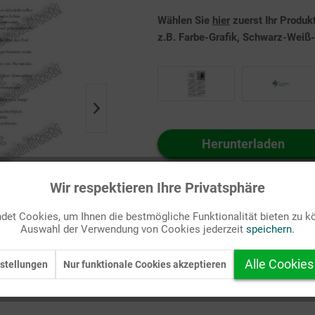
Wählen Sie
hier
zuerst Ihr Produk
z.B. Farbe-Grafik, Schwarz-Weiß-G
Herunterladen
Auf Ihren Merkzettel setzen
Wir respektieren Ihre Privatsphäre
et Cookies, um Ihnen die bestmögliche Funktionalität bieten zu k
Auswahl der Verwendung von Cookies jederzeit
speichern.
Alle Cookies
stellungen
Nur funktionale Cookies akzeptieren