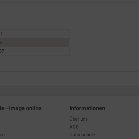
NT
e
07
de - image online
Informationen
Über uns
AGB
den
Datenschutz