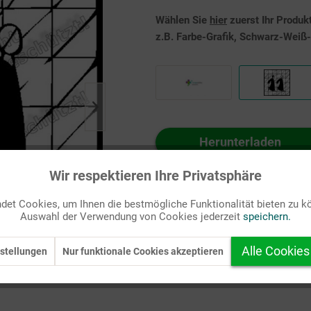
Wählen Sie
hier
zuerst Ihr Produk
z.B. Farbe-Grafik, Schwarz-Weiß-G
Herunterladen
Auf Ihren Merkzettel setzen
Wir respektieren Ihre Privatsphäre
et Cookies, um Ihnen die bestmögliche Funktionalität bieten zu k
Auswahl der Verwendung von Cookies jederzeit
speichern.
Alle Cookies
stellungen
Nur funktionale Cookies akzeptieren