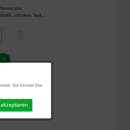
tformat aus.
rafik, mit/ohne Text ...
Aktiv
önnen. Sie können Ihre
Inaktiv
 akzeptieren
Inaktiv
Inaktiv