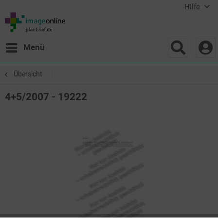
Hilfe
Menü
Übersicht
4+5/2007 - 19222