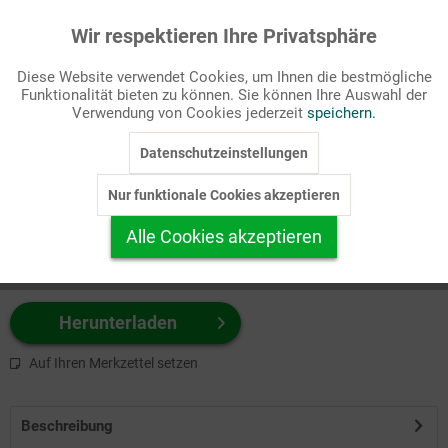
Wir respektieren Ihre Privatsphäre
Aktiv
Funktionale
Passende Stichworte
Diese Website verwendet Cookies, um Ihnen die bestmögliche
Bibel, NT
Funktionalität bieten zu können. Sie können Ihre Auswahl der
Inaktiv
Marketing
Verwendung von Cookies jederzeit
speichern.
Wählen Sie
hier
zuerst Ihr Produktformat aus.
Datenschutzeinstellungen
Inaktiv
Tracking
z.B. Farbe-Grafik, Schwarz-Weiß-Grafik, mit/ohne Text ...
Nur funktionale Cookies akzeptieren
Inaktiv
Personalisierung
Alle Cookies akzeptieren
Inaktiv
Service
Herunterladen
Auf Ihren Merkzettel setzen
Beschreibung