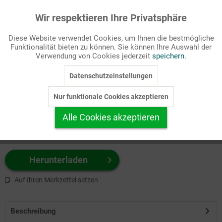
Wir respektieren Ihre Privatsphäre
Aktiv
Funktionale
Passende Stichworte
Diese Website verwendet Cookies, um Ihnen die bestmögliche
Bibel, Jesus Christus
Funktionalität bieten zu können. Sie können Ihre Auswahl der
Inaktiv
Marketing
Verwendung von Cookies jederzeit
speichern.
Wählen Sie
hier
zuerst Ihr Produktformat aus.
Datenschutzeinstellungen
Inaktiv
Tracking
z.B. Farbe-Grafik, Schwarz-Weiß-Grafik, mit/ohne Text ...
Nur funktionale Cookies akzeptieren
Inaktiv
Personalisierung
Alle Cookies akzeptieren
Inaktiv
Service
Herunterladen
Auf Ihren Merkzettel setzen
Beschreibung