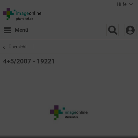
Hilfe
Menü
Übersicht
4+5/2007 - 19221