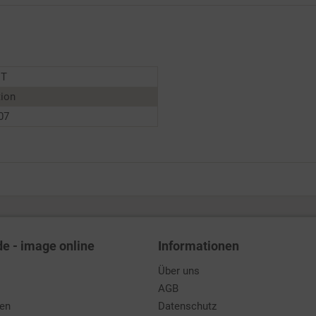
NT
tion
07
de - image online
Informationen
Über uns
AGB
den
Datenschutz