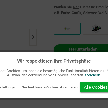
Wählen Sie
hier
zuerst Ihr Produk
z.B. Farbe-Grafik, Schwarz-Weiß-G
Herunterladen
Auf Ihren Merkzettel setzen
Wir respektieren Ihre Privatsphäre
et Cookies, um Ihnen die bestmögliche Funktionalität bieten zu k
Auswahl der Verwendung von Cookies jederzeit
speichern.
Alle Cookies
stellungen
Nur funktionale Cookies akzeptieren