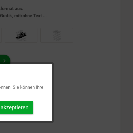
tformat aus.
rafik, mit/ohne Text ...
Aktiv
önnen. Sie können Ihre
Inaktiv
 akzeptieren
Inaktiv
Inaktiv