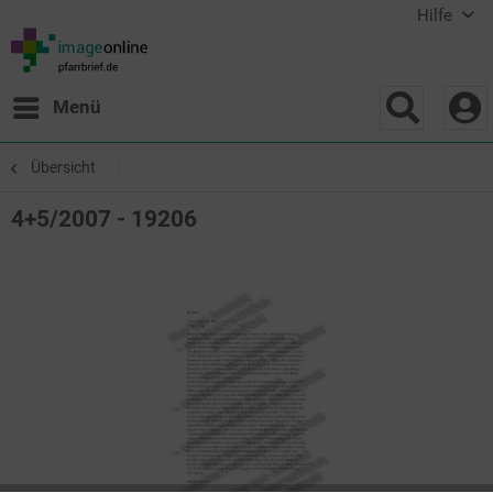
Hilfe
Menü
Übersicht
4+5/2007 - 19206