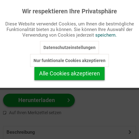
Wir respektieren Ihre Privatsphäre
Aktiv
Funktionale
Passende Stichworte
Diese Website verwendet Cookies, um Ihnen die bestmögliche
AT, Bibel
Funktionalität bieten zu können. Sie können Ihre Auswahl der
Inaktiv
Marketing
Verwendung von Cookies jederzeit
speichern.
Wählen Sie
hier
zuerst Ihr Produktformat aus.
Datenschutzeinstellungen
Inaktiv
Tracking
z.B. Farbe-Grafik, Schwarz-Weiß-Grafik, mit/ohne Text ...
Nur funktionale Cookies akzeptieren
Inaktiv
Personalisierung
Alle Cookies akzeptieren
Inaktiv
Service
Herunterladen
Auf Ihren Merkzettel setzen
Beschreibung