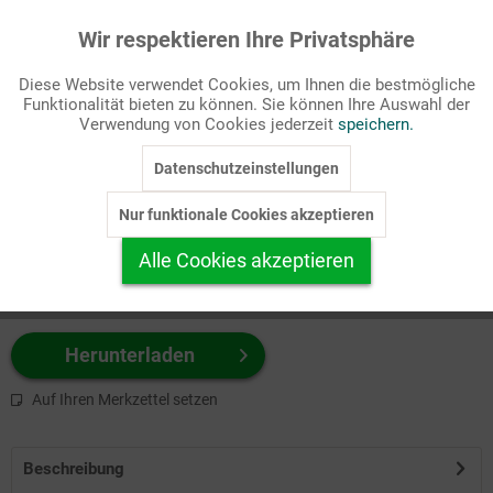
Wir respektieren Ihre Privatsphäre
Aktiv
Funktionale
Passende Stichworte
Diese Website verwendet Cookies, um Ihnen die bestmögliche
Kindergarten/Schule, Lebenskreis
Funktionalität bieten zu können. Sie können Ihre Auswahl der
Inaktiv
Marketing
Verwendung von Cookies jederzeit
speichern.
Wählen Sie
hier
zuerst Ihr Produktformat aus.
Datenschutzeinstellungen
Inaktiv
Tracking
z.B. Farbe-Grafik, Schwarz-Weiß-Grafik, mit/ohne Text ...
Nur funktionale Cookies akzeptieren
Inaktiv
Personalisierung
Alle Cookies akzeptieren
Inaktiv
Service
Herunterladen
Auf Ihren Merkzettel setzen
Beschreibung