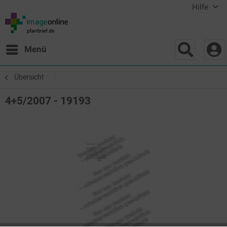
Hilfe
Menü
Übersicht
4+5/2007 - 19193