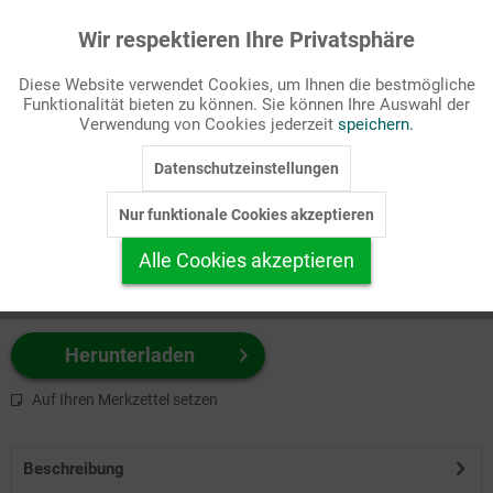
Wir respektieren Ihre Privatsphäre
Aktiv
Funktionale
Passende Stichworte
Diese Website verwendet Cookies, um Ihnen die bestmögliche
Freizeit
Funktionalität bieten zu können. Sie können Ihre Auswahl der
Inaktiv
Marketing
Verwendung von Cookies jederzeit
speichern.
Wählen Sie
hier
zuerst Ihr Produktformat aus.
Datenschutzeinstellungen
Inaktiv
Tracking
z.B. Farbe-Grafik, Schwarz-Weiß-Grafik, mit/ohne Text ...
Nur funktionale Cookies akzeptieren
Inaktiv
Personalisierung
Alle Cookies akzeptieren
Inaktiv
Service
Herunterladen
Auf Ihren Merkzettel setzen
Beschreibung