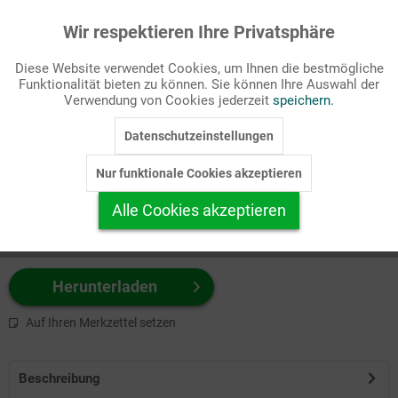
Wir respektieren Ihre Privatsphäre
Aktiv
Funktionale
Passende Stichworte
Diese Website verwendet Cookies, um Ihnen die bestmögliche
Freizeit, Titelbilder
Funktionalität bieten zu können. Sie können Ihre Auswahl der
Inaktiv
Marketing
Verwendung von Cookies jederzeit
speichern.
Wählen Sie
hier
zuerst Ihr Produktformat aus.
Datenschutzeinstellungen
Inaktiv
Tracking
z.B. Farbe-Grafik, Schwarz-Weiß-Grafik, mit/ohne Text ...
Nur funktionale Cookies akzeptieren
Inaktiv
Personalisierung
Alle Cookies akzeptieren
Inaktiv
Service
Herunterladen
Auf Ihren Merkzettel setzen
Beschreibung