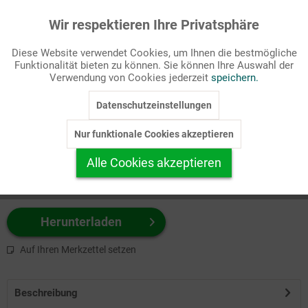
Wir respektieren Ihre Privatsphäre
Aktiv
Funktionale
Passende Stichworte
Diese Website verwendet Cookies, um Ihnen die bestmögliche
Bibel, Meditation
Funktionalität bieten zu können. Sie können Ihre Auswahl der
Inaktiv
Marketing
Verwendung von Cookies jederzeit
speichern.
Wählen Sie
hier
zuerst Ihr Produktformat aus.
Datenschutzeinstellungen
Inaktiv
Tracking
z.B. Farbe-Grafik, Schwarz-Weiß-Grafik, mit/ohne Text ...
Nur funktionale Cookies akzeptieren
Inaktiv
Personalisierung
Alle Cookies akzeptieren
Inaktiv
Service
Herunterladen
Auf Ihren Merkzettel setzen
Beschreibung