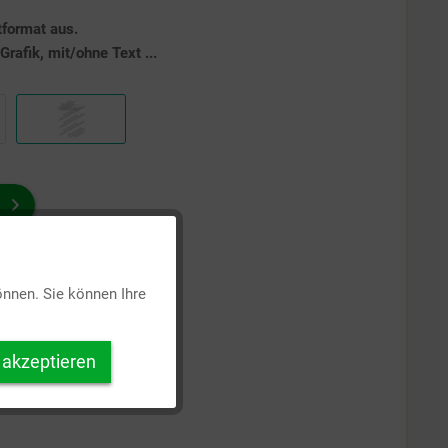
tformat aus.
rafik, mit/ohne Text ...
Aktiv
önnen. Sie können Ihre
Inaktiv
 akzeptieren
Inaktiv
Inaktiv