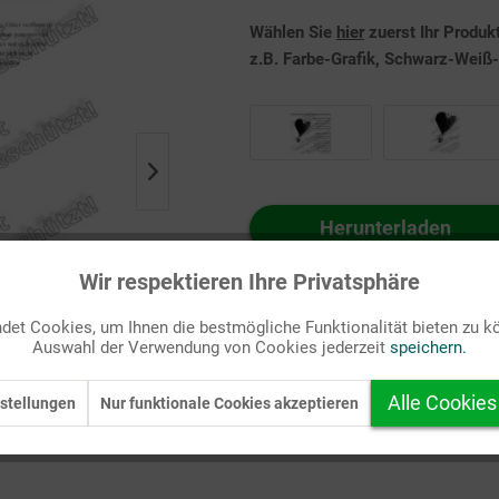
Wählen Sie
hier
zuerst Ihr Produk
z.B. Farbe-Grafik, Schwarz-Weiß-G
Herunterladen
Auf Ihren Merkzettel setzen
Wir respektieren Ihre Privatsphäre
et Cookies, um Ihnen die bestmögliche Funktionalität bieten zu k
Auswahl der Verwendung von Cookies jederzeit
speichern.
Alle Cookies
stellungen
Nur funktionale Cookies akzeptieren