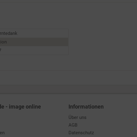
Erntedank
tion
7
de - image online
Informationen
Über uns
AGB
den
Datenschutz