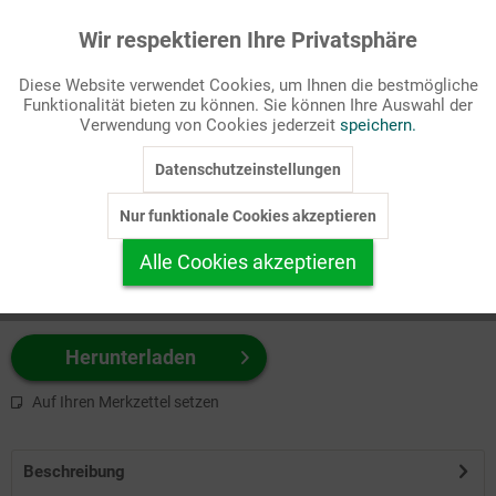
Wir respektieren Ihre Privatsphäre
Aktiv
Funktionale
Passende Stichworte
Diese Website verwendet Cookies, um Ihnen die bestmögliche
Bibel, Meditation
Funktionalität bieten zu können. Sie können Ihre Auswahl der
Inaktiv
Marketing
Verwendung von Cookies jederzeit
speichern.
Wählen Sie
hier
zuerst Ihr Produktformat aus.
Datenschutzeinstellungen
Inaktiv
Tracking
z.B. Farbe-Grafik, Schwarz-Weiß-Grafik, mit/ohne Text ...
Nur funktionale Cookies akzeptieren
Inaktiv
Personalisierung
Alle Cookies akzeptieren
Inaktiv
Service
Herunterladen
Auf Ihren Merkzettel setzen
Beschreibung