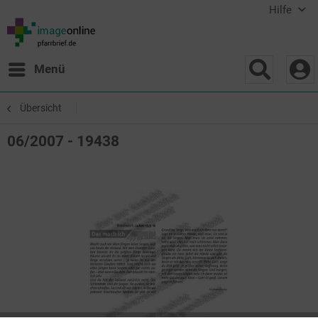
Hilfe
Menü
Übersicht
06/2007 - 19438