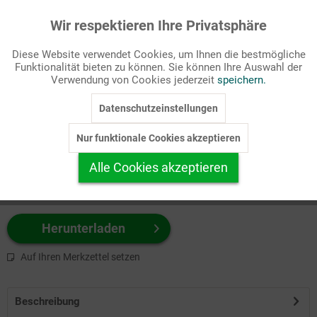
Wir respektieren Ihre Privatsphäre
Aktiv
Funktionale
Passende Stichworte
Diese Website verwendet Cookies, um Ihnen die bestmögliche
Bibel, Monatsspruch
Funktionalität bieten zu können. Sie können Ihre Auswahl der
Inaktiv
Marketing
Verwendung von Cookies jederzeit
speichern.
Wählen Sie
hier
zuerst Ihr Produktformat aus.
Datenschutzeinstellungen
Inaktiv
Tracking
z.B. Farbe-Grafik, Schwarz-Weiß-Grafik, mit/ohne Text ...
Nur funktionale Cookies akzeptieren
Inaktiv
Personalisierung
Alle Cookies akzeptieren
Inaktiv
Service
Herunterladen
Auf Ihren Merkzettel setzen
Beschreibung