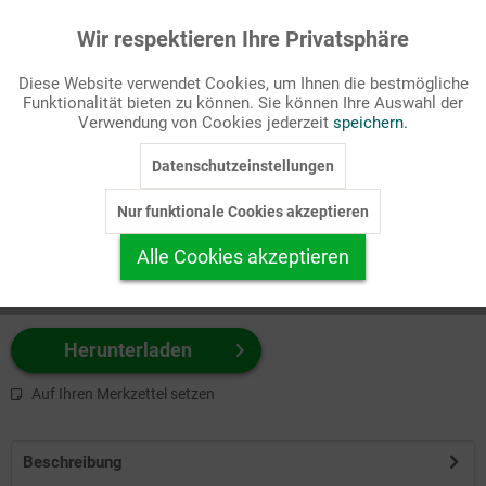
Wir respektieren Ihre Privatsphäre
Aktiv
Funktionale
Passende Stichworte
Diese Website verwendet Cookies, um Ihnen die bestmögliche
Bibel, Gesellschaft/Politik
Funktionalität bieten zu können. Sie können Ihre Auswahl der
Inaktiv
Marketing
Verwendung von Cookies jederzeit
speichern.
Wählen Sie
hier
zuerst Ihr Produktformat aus.
Datenschutzeinstellungen
Inaktiv
Tracking
z.B. Farbe-Grafik, Schwarz-Weiß-Grafik, mit/ohne Text ...
Nur funktionale Cookies akzeptieren
Inaktiv
Personalisierung
Alle Cookies akzeptieren
Inaktiv
Service
Herunterladen
Auf Ihren Merkzettel setzen
Beschreibung