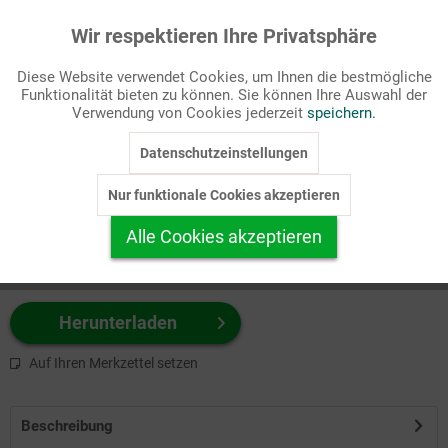
Wir respektieren Ihre Privatsphäre
Aktiv
Funktionale
Passende Stichworte
Diese Website verwendet Cookies, um Ihnen die bestmögliche
Witz
Funktionalität bieten zu können. Sie können Ihre Auswahl der
Inaktiv
Marketing
Verwendung von Cookies jederzeit
speichern.
Wählen Sie
hier
zuerst Ihr Produktformat aus.
Datenschutzeinstellungen
Inaktiv
Tracking
z.B. Farbe-Grafik, Schwarz-Weiß-Grafik, mit/ohne Text ...
Nur funktionale Cookies akzeptieren
Inaktiv
Personalisierung
Alle Cookies akzeptieren
Inaktiv
Service
Herunterladen
Auf Ihren Merkzettel setzen
Beschreibung