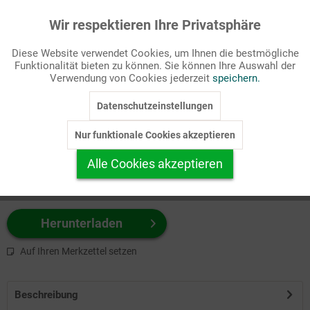
Wir respektieren Ihre Privatsphäre
Aktiv
Funktionale
Passende Stichworte
Diese Website verwendet Cookies, um Ihnen die bestmögliche
Kinderseite
Funktionalität bieten zu können. Sie können Ihre Auswahl der
Inaktiv
Marketing
Verwendung von Cookies jederzeit
speichern.
Wählen Sie
hier
zuerst Ihr Produktformat aus.
Datenschutzeinstellungen
Inaktiv
Tracking
z.B. Farbe-Grafik, Schwarz-Weiß-Grafik, mit/ohne Text ...
Nur funktionale Cookies akzeptieren
Inaktiv
Personalisierung
Alle Cookies akzeptieren
Inaktiv
Service
Herunterladen
Auf Ihren Merkzettel setzen
Beschreibung