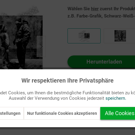
Wählen Sie
hier
zuerst Ihr Produk
z.B. Farbe-Grafik, Schwarz-Weiß-G
Herunterladen
Auf Ihren Merkzettel setzen
Wir respektieren Ihre Privatsphäre
et Cookies, um Ihnen die bestmögliche Funktionalität bieten zu k
Auswahl der Verwendung von Cookies jederzeit
speichern.
Alle Cookies
stellungen
Nur funktionale Cookies akzeptieren