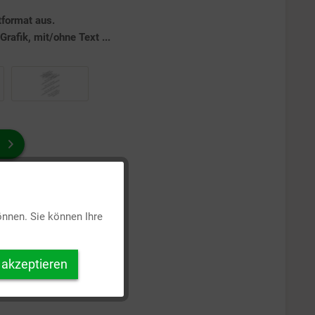
tformat aus.
rafik, mit/ohne Text ...
Aktiv
önnen. Sie können Ihre
Inaktiv
 akzeptieren
Inaktiv
Inaktiv